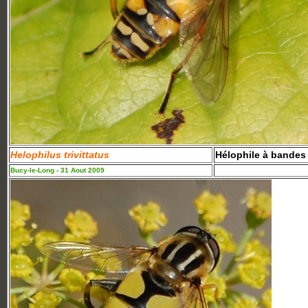
Helophilus trivittatus
Hélophile à bandes
Bucy-le-Long - 31 Aout 2009