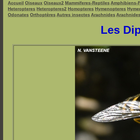
Accueil
Oiseaux
Oiseaux2
Mammiferes-Reptiles
Amphibiens-
Heteropteres
Heteropteres2
Homopteres
Hymenopteres
Hyme
Odonates
Orthoptères
Autres insectes
Arachnides
Arachnide
Les Dip