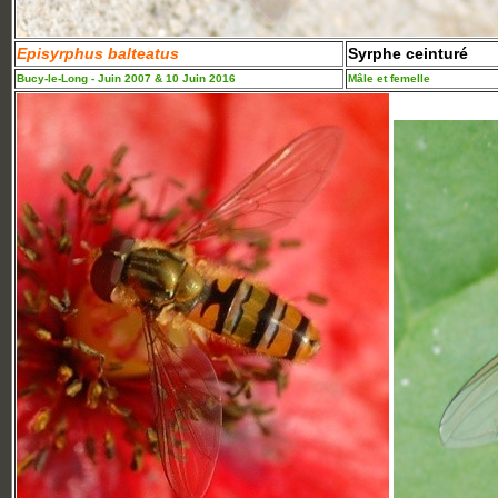
Episyrphus balteatus
Syrphe ceinturé
Bucy-le-Long - Juin 2007 & 10 Juin 2016
Mâle et femelle