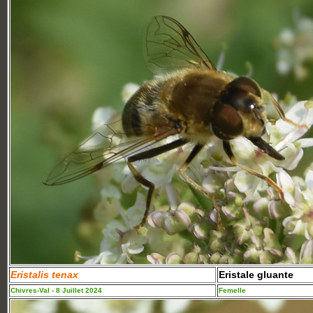
Eristalis tenax
Eristale gluante
Chivres-Val - 8 Juillet 2024
Femelle