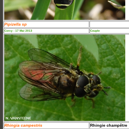
Pipizella sp
Corcy - 17 Mai 2013
Couple
Rhingia campestris
Rhingie champêtre